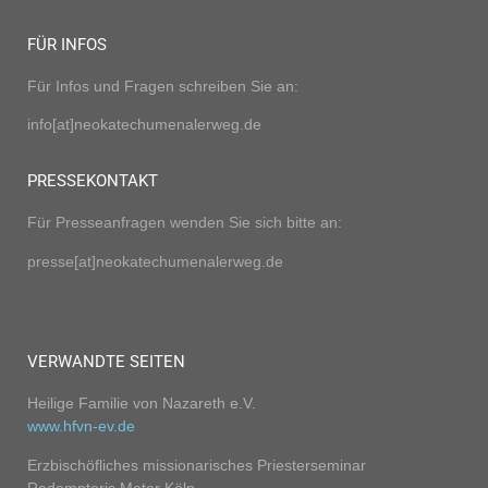
FÜR INFOS
Für Infos und Fragen schreiben Sie an:
info[at]neokatechumenalerweg.de
PRESSEKONTAKT
Für Presseanfragen wenden Sie sich bitte an:
presse[at]neokatechumenalerweg.de
VERWANDTE SEITEN
Heilige Familie von Nazareth e.V.
www.hfvn-ev.de
Erzbischöfliches missionarisches Priesterseminar
Redemptoris Mater Köln