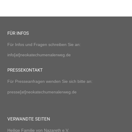
FÜR INFOS
Für Infos und Fragen schreiben Sie an:
info[at]neokatechumenalerweg.de
PRESSEKONTAKT
Für Presseanfragen wenden Sie sich bitte an:
presse[at]neokatechumenalerweg.de
VERWANDTE SEITEN
Heilige Familie von Nazareth e.V.