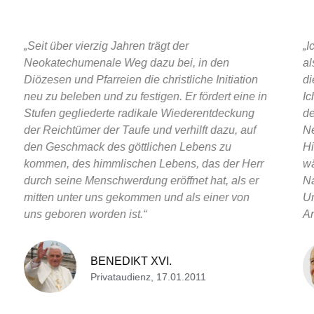
„Seit über vierzig Jahren trägt der
„I
Neokatechumenale Weg dazu bei, in den
al
Diözesen und Pfarreien die christliche Initiation
di
neu zu beleben und zu festigen. Er fördert eine in
Ic
Stufen gegliederte radikale Wiederentdeckung
de
der Reichtümer der Taufe und verhilft dazu, auf
Ne
den Geschmack des göttlichen Lebens zu
Hi
kommen, des himmlischen Lebens, das der Herr
wä
durch seine Menschwerdung eröffnet hat, als er
Na
mitten unter uns gekommen und als einer von
Um
uns geboren worden ist.“
An
BENEDIKT XVI.
Privataudienz, 17.01.2011