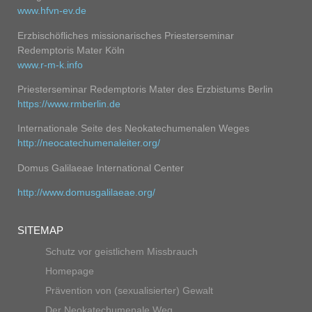
www.hfvn-ev.de
Erzbischöfliches missionarisches Priesterseminar
Redemptoris Mater Köln
w
ww.r-m-k.info
Priesterseminar Redemptoris Mater des Erzbistums Berlin
https://www.rmberlin.de
Internationale Seite des Neokatechumenalen Weges
http://neocatechumenaleiter.org/
Domus Galilaeae International Center
http://www.domusgalilaeae.org/
SITEMAP
Schutz vor geistlichem Missbrauch
Homepage
Prävention von (sexualisierter) Gewalt
Der Neokatechumenale Weg