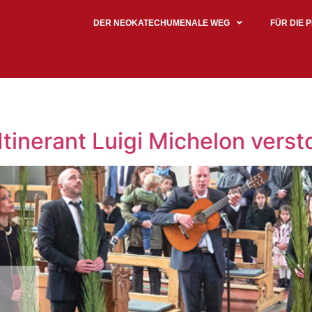
DER NEOKATECHUMENALE WEG
FÜR DIE 
Itinerant Luigi Michelon vers