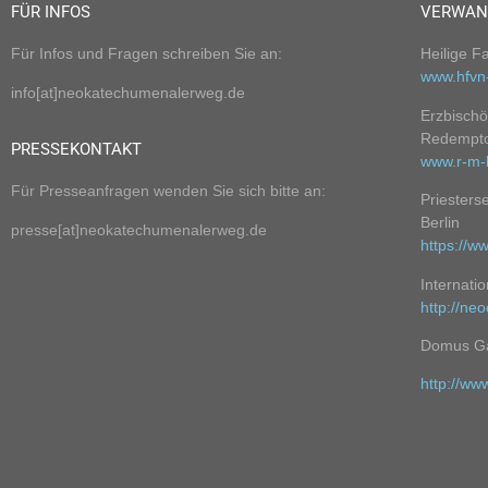
FÜR INFOS
VERWAN
Für Infos und Fragen schreiben Sie an:
Heilige F
www.hfvn
info[at]neokatechumenalerweg.de
Erzbischö
Redempto
PRESSEKONTAKT
w
ww.r-m-k
Für Presseanfragen wenden Sie sich bitte an:
Priesters
Berlin
presse[at]neokatechumenalerweg.de
https://w
Internat
http://ne
Domus Gal
http://ww