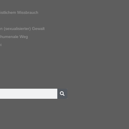
eistlichem Missbrauch
n (sexualisierter) Gewalt
chumenale Weg
i