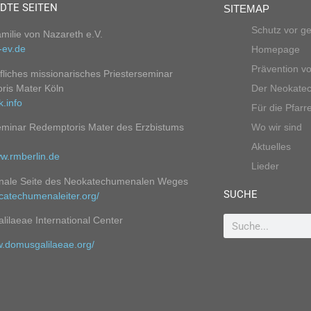
DTE SEITEN
SITEMAP
Schutz vor g
amilie von Nazareth e.V.
-ev.de
Homepage
Prävention vo
fliches missionarisches Priesterseminar
ris Mater Köln
Der Neokate
.info
Für die Pfarre
eminar Redemptoris Mater des Erzbistums
Wo wir sind
Aktuelles
ww.rmberlin.de
Lieder
ionale Seite des Neokatechumenalen Weges
SUCHE
ocatechumenaleiter.org/
ilaeae International Center
w.domusgalilaeae.org/