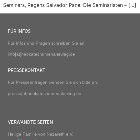
Seminars, Regens Salvador Pane. Die Seminaristen – […]
FÜR INFOS
Für Infos und Fragen schreiben Sie an:
info[at]neokatechumenalerweg.de
PRESSEKONTAKT
Für Presseanfragen wenden Sie sich bitte an:
presse[at]neokatechumenalerweg.de
VERWANDTE SEITEN
Heilige Familie von Nazareth e.V.