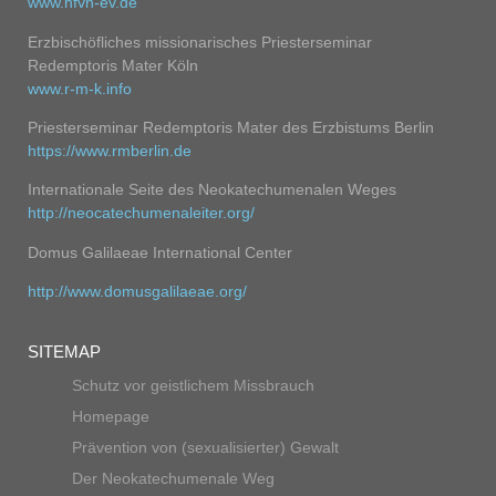
www.hfvn-ev.de
Erzbischöfliches missionarisches Priesterseminar
Redemptoris Mater Köln
w
ww.r-m-k.info
Priesterseminar Redemptoris Mater des Erzbistums Berlin
https://www.rmberlin.de
Internationale Seite des Neokatechumenalen Weges
http://neocatechumenaleiter.org/
Domus Galilaeae International Center
http://www.domusgalilaeae.org/
SITEMAP
Schutz vor geistlichem Missbrauch
Homepage
Prävention von (sexualisierter) Gewalt
Der Neokatechumenale Weg